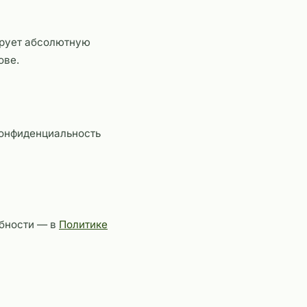
ирует абсолютную
ове.
конфиденциальность
обности — в
Политике